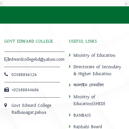
GOVT EDWARD COLLEGE
USEFUL LINKS
Ministry of Education
edwardcollegebd@yahoo.com
Directorate of Secondary
& Higher Education
02588846126
অনলাইন বেতনবিল
+02588844686
Ministry of
Education(SHED)
Govt Edward College
Radhanagar,pabna
BANBAIS
Rajshahi Board