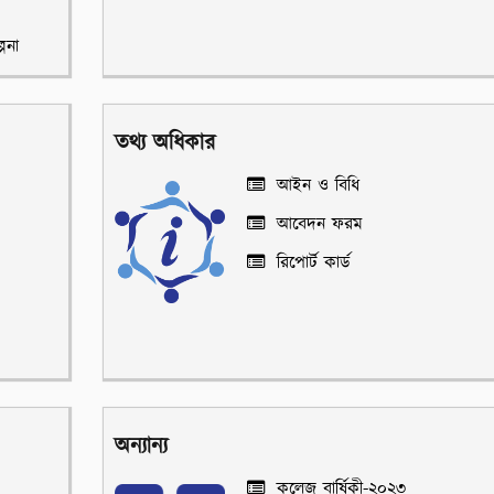
পনা
তথ্য অধিকার
আইন ও বিধি
আবেদন ফরম
রিপোর্ট কার্ড
অন্যান্য
কলেজ বার্ষিকী-২০২৩