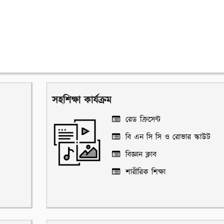
সহশিক্ষা কার্যক্রম
রেড ক্রিসেন্ট
বি এন সি সি ও রোভার স্কাউট
বিজ্ঞান ক্লাব
শারীরিক শিক্ষা