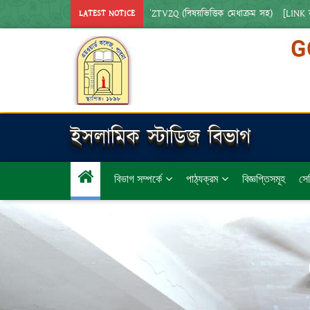
 : HTTPS://SHORTURL.AT/ZTVZQ (বিষয়ভিত্তিক মেধাক্রম সহ)   [LINK কপি করে য
LATEST NOTICE
ইসলামিক স্টাডিজ বিভাগ
বিভাগ সম্পর্কে
পাঠ্যক্রম
বিজ্ঞপ্তিসমূহ
সেম