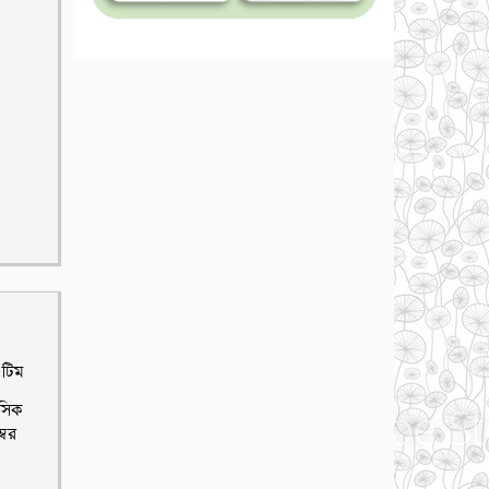
 টিম
াসিক
্বর