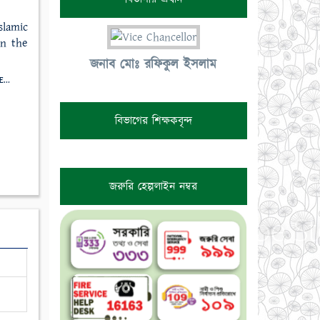
lamic
en the
জনাব মোঃ রফিকুল ইসলাম
RE...
বিভাগের শিক্ষকবৃন্দ
জরুরি হেল্পলাইন নম্বর