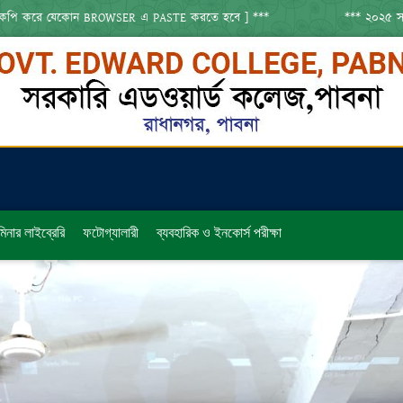
েকোন BROWSER এ PASTE করতে হবে ] ***
*** ২০২৫ সালের ডিগ্রি (পাস
িনার লাইব্রেরি
ফটোগ্যালারী
ব্যবহারিক ও ইনকোর্স পরীক্ষা