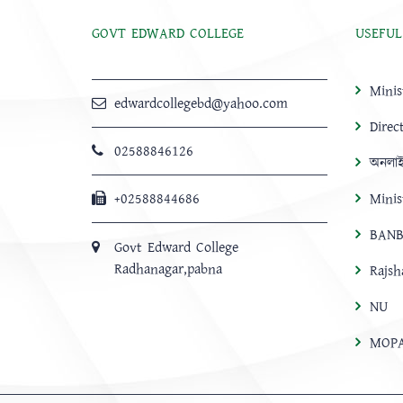
GOVT EDWARD COLLEGE
USEFUL
Minis
edwardcollegebd@yahoo.com
Direc
02588846126
অনলাই
+02588844686
Minis
BANB
Govt Edward College
Radhanagar,pabna
Rajsh
NU
MOP