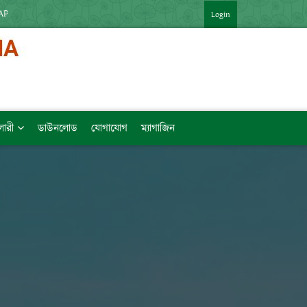
PP : HTTPS://SHORTURL.AT/ZTVZQ (বিষয়ভিত্তিক মেধাক্রম সহ)   [LINK কপি কর
Login
ালারী
ডাউনলোড
যোগাযোগ
ম্যাগাজিন