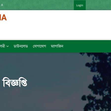
 APP : HTTPS://SHORTURL.AT/ZTVZQ (বিষয়ভিত্তিক মেধাক্রম সহ)   [LINK কপি 
Login
ালারী
ডাউনলোড
যোগাযোগ
ম্যাগাজিন
বিজ্ঞপ্তি