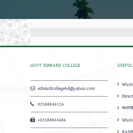
GOVT EDWARD COLLEGE
USEFUL
Minis
edwardcollegebd@yahoo.com
Direc
02588846126
অনলাই
+02588844686
Minis
BANB