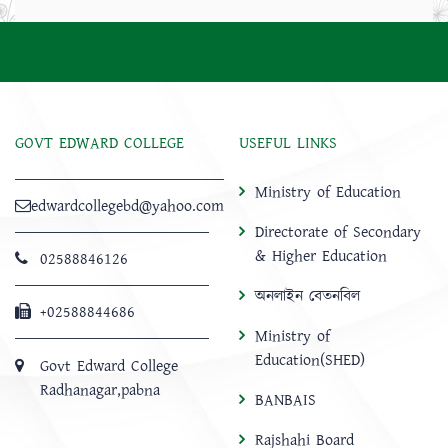
GOVT EDWARD COLLEGE
USEFUL LINKS
Ministry of Education
edwardcollegebd@yahoo.com
Directorate of Secondary
& Higher Education
02588846126
অনলাইন বেতনবিল
+02588844686
Ministry of
Education(SHED)
Govt Edward College
Radhanagar,pabna
BANBAIS
Rajshahi Board