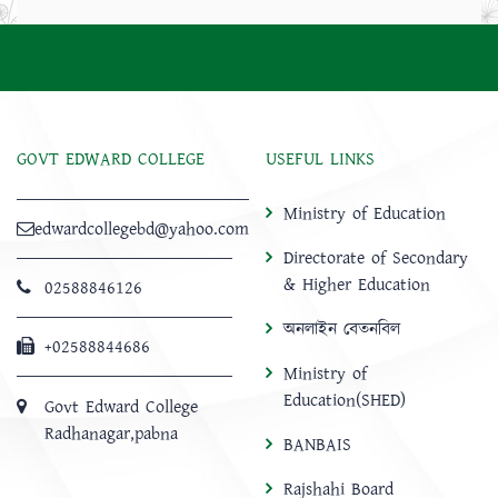
GOVT EDWARD COLLEGE
USEFUL LINKS
Ministry of Education
edwardcollegebd@yahoo.com
Directorate of Secondary
& Higher Education
02588846126
অনলাইন বেতনবিল
+02588844686
Ministry of
Education(SHED)
Govt Edward College
Radhanagar,pabna
BANBAIS
Rajshahi Board