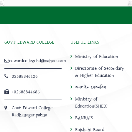
GOVT EDWARD COLLEGE
USEFUL LINKS
Ministry of Education
edwardcollegebd@yahoo.com
Directorate of Secondary
& Higher Education
02588846126
অনলাইন বেতনবিল
+02588844686
Ministry of
Education(SHED)
Govt Edward College
Radhanagar,pabna
BANBAIS
Rajshahi Board