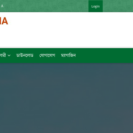
 APP : HTTPS://SHORTURL.AT/ZTVZQ (বিষয়ভিত্তিক মেধাক্রম সহ)   [LINK কপি ক
Login
ালারী
ডাউনলোড
যোগাযোগ
ম্যাগাজিন