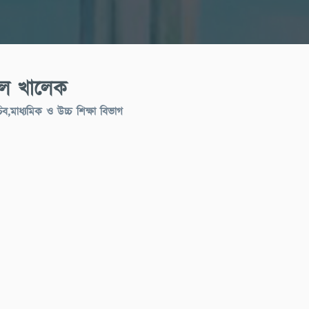
ল খালেক
িব,মাধ্যমিক ও উচ্চ শিক্ষা বিভাগ