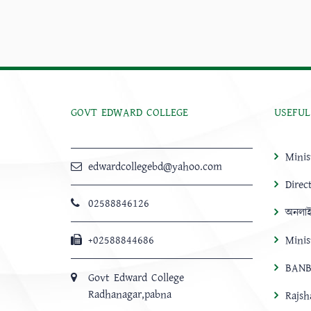
GOVT EDWARD COLLEGE
USEFUL
Minis
edwardcollegebd@yahoo.com
Direc
02588846126
অনলাই
+02588844686
Minis
BANB
Govt Edward College
Radhanagar,pabna
Rajsh