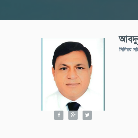
আবদু
সিনিয়র সচ