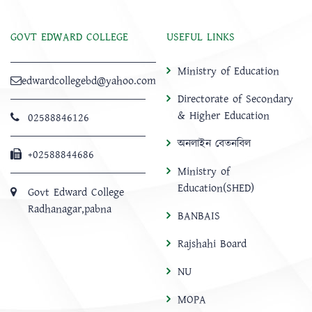
GOVT EDWARD COLLEGE
USEFUL LINKS
Ministry of Education
edwardcollegebd@yahoo.com
Directorate of Secondary
& Higher Education
02588846126
অনলাইন বেতনবিল
+02588844686
Ministry of
Education(SHED)
Govt Edward College
Radhanagar,pabna
BANBAIS
Rajshahi Board
NU
MOPA