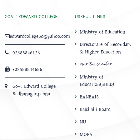
GOVT EDWARD COLLEGE
USEFUL LINKS
Ministry of Education
edwardcollegebd@yahoo.com
Directorate of Secondary
& Higher Education
02588846126
অনলাইন বেতনবিল
+02588844686
Ministry of
Education(SHED)
Govt Edward College
Radhanagar,pabna
BANBAIS
Rajshahi Board
NU
MOPA