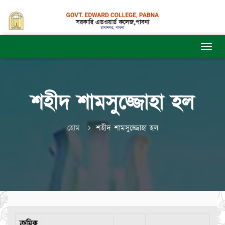
শহীদ শামসুজ্জোহা হল
হোম
শহীদ শামসুজ্জোহা হল
ক্রমিক