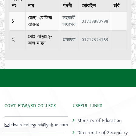
নং
নাম
পদবী
মোবাইল
ছবি
মোছা: রোজিনা
সহকারী
১
01719893798
আক্তার
অধ্যাপক
মোঃ আব্দুল্লাহ্-
২
প্রভাষক
01717574789
আল মামুন
GOVT EDWARD COLLEGE
USEFUL LINKS
Ministry of Education
edwardcollegebd@yahoo.com
Directorate of Secondary