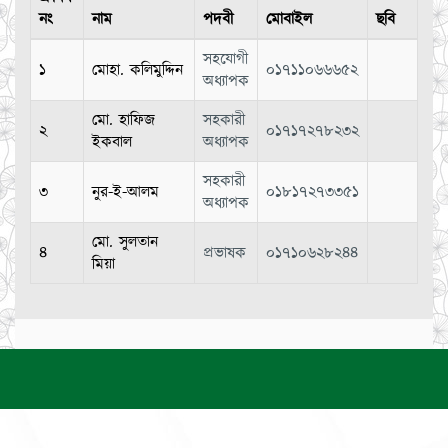
নং
নাম
পদবী
মোবাইল
ছবি
সহযোগী
১
মোহা. কলিমুদ্দিন
০১৭১১০৬৬৬৫২
অধ্যাপক
মো. হাফিজ
সহকারী
২
০১৭১৭২৭৮২৩২
ইকবাল
অধ্যাপক
সহকারী
৩
নুর-ই-আলম
০১৮১৭২৭৩৩৫১
অধ্যাপক
মো. সুলতান
৪
প্রভাষক
০১৭১০৬২৮২৪৪
মিয়া