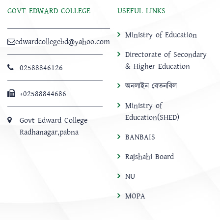
GOVT EDWARD COLLEGE
USEFUL LINKS
Ministry of Education
edwardcollegebd@yahoo.com
Directorate of Secondary
& Higher Education
02588846126
অনলাইন বেতনবিল
+02588844686
Ministry of
Education(SHED)
Govt Edward College
Radhanagar,pabna
BANBAIS
Rajshahi Board
NU
MOPA