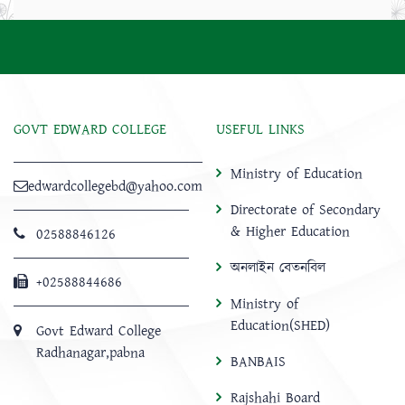
GOVT EDWARD COLLEGE
USEFUL LINKS
Ministry of Education
edwardcollegebd@yahoo.com
Directorate of Secondary
& Higher Education
02588846126
অনলাইন বেতনবিল
+02588844686
Ministry of
Education(SHED)
Govt Edward College
Radhanagar,pabna
BANBAIS
Rajshahi Board