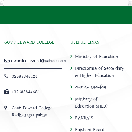
GOVT EDWARD COLLEGE
USEFUL LINKS
Ministry of Education
edwardcollegebd@yahoo.com
Directorate of Secondary
& Higher Education
02588846126
অনলাইন বেতনবিল
+02588844686
Ministry of
Education(SHED)
Govt Edward College
Radhanagar,pabna
BANBAIS
Rajshahi Board