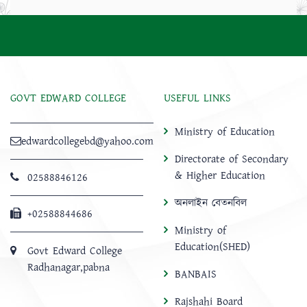
GOVT EDWARD COLLEGE
USEFUL LINKS
Ministry of Education
edwardcollegebd@yahoo.com
Directorate of Secondary
& Higher Education
02588846126
অনলাইন বেতনবিল
+02588844686
Ministry of
Education(SHED)
Govt Edward College
Radhanagar,pabna
BANBAIS
Rajshahi Board