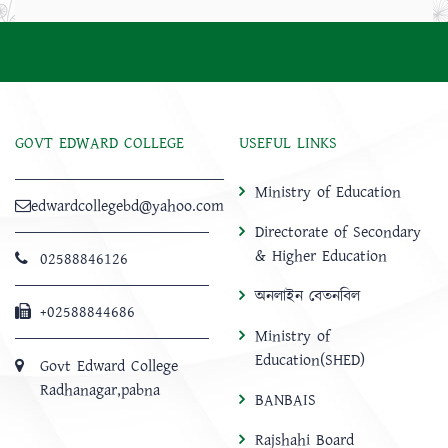
GOVT EDWARD COLLEGE
USEFUL LINKS
Ministry of Education
edwardcollegebd@yahoo.com
Directorate of Secondary
& Higher Education
02588846126
অনলাইন বেতনবিল
+02588844686
Ministry of
Education(SHED)
Govt Edward College
Radhanagar,pabna
BANBAIS
Rajshahi Board