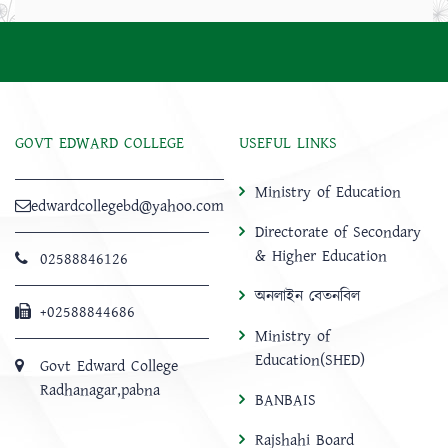
GOVT EDWARD COLLEGE
USEFUL LINKS
Ministry of Education
edwardcollegebd@yahoo.com
Directorate of Secondary
& Higher Education
02588846126
অনলাইন বেতনবিল
+02588844686
Ministry of
Education(SHED)
Govt Edward College
Radhanagar,pabna
BANBAIS
Rajshahi Board