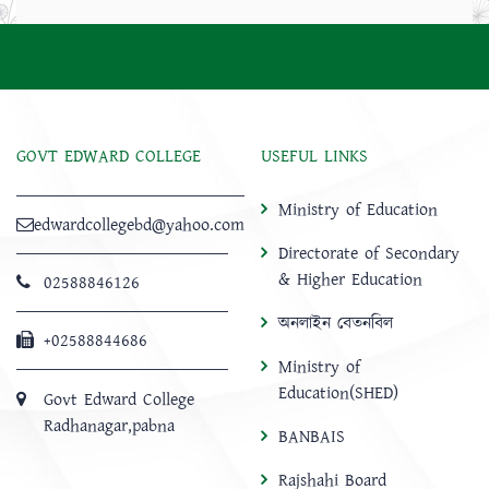
GOVT EDWARD COLLEGE
USEFUL LINKS
Ministry of Education
edwardcollegebd@yahoo.com
Directorate of Secondary
& Higher Education
02588846126
অনলাইন বেতনবিল
+02588844686
Ministry of
Education(SHED)
Govt Edward College
Radhanagar,pabna
BANBAIS
Rajshahi Board