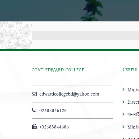
GOVT EDWARD COLLEGE
USEFUL
Minis
edwardcollegebd@yahoo.com
Direc
02588846126
অনলাই
+02588844686
Minis