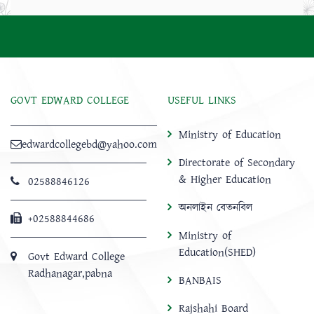
GOVT EDWARD COLLEGE
USEFUL LINKS
Ministry of Education
edwardcollegebd@yahoo.com
Directorate of Secondary
& Higher Education
02588846126
অনলাইন বেতনবিল
+02588844686
Ministry of
Education(SHED)
Govt Edward College
Radhanagar,pabna
BANBAIS
Rajshahi Board