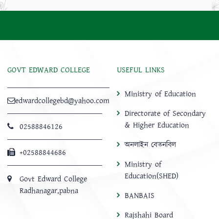
GOVT EDWARD COLLEGE
USEFUL LINKS
Ministry of Education
edwardcollegebd@yahoo.com
Directorate of Secondary
& Higher Education
02588846126
অনলাইন বেতনবিল
+02588844686
Ministry of
Education(SHED)
Govt Edward College
Radhanagar,pabna
BANBAIS
Rajshahi Board