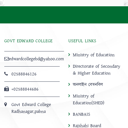
GOVT EDWARD COLLEGE
USEFUL LINKS
Ministry of Education
edwardcollegebd@yahoo.com
Directorate of Secondary
& Higher Education
02588846126
অনলাইন বেতনবিল
+02588844686
Ministry of
Education(SHED)
Govt Edward College
Radhanagar,pabna
BANBAIS
Rajshahi Board