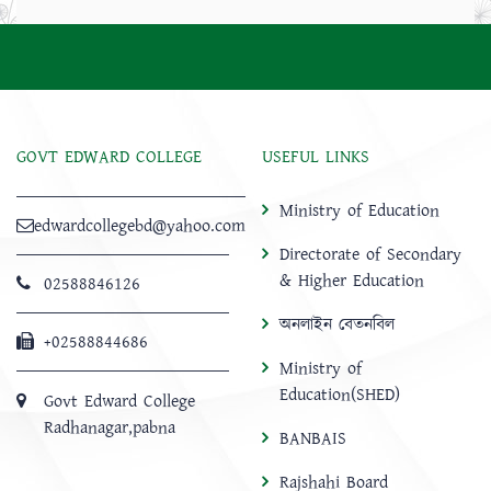
GOVT EDWARD COLLEGE
USEFUL LINKS
Ministry of Education
edwardcollegebd@yahoo.com
Directorate of Secondary
& Higher Education
02588846126
অনলাইন বেতনবিল
+02588844686
Ministry of
Education(SHED)
Govt Edward College
Radhanagar,pabna
BANBAIS
Rajshahi Board