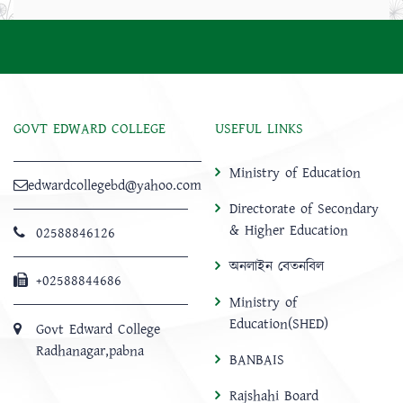
GOVT EDWARD COLLEGE
USEFUL LINKS
Ministry of Education
edwardcollegebd@yahoo.com
Directorate of Secondary
& Higher Education
02588846126
অনলাইন বেতনবিল
+02588844686
Ministry of
Education(SHED)
Govt Edward College
Radhanagar,pabna
BANBAIS
Rajshahi Board