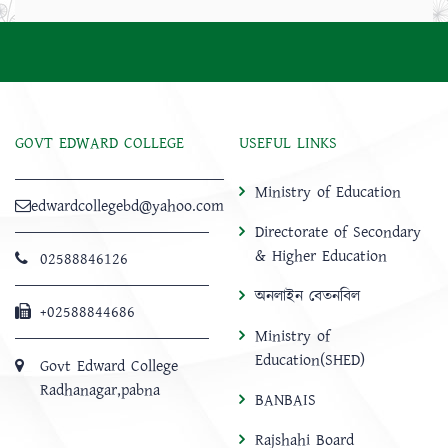
GOVT EDWARD COLLEGE
USEFUL LINKS
Ministry of Education
edwardcollegebd@yahoo.com
Directorate of Secondary
& Higher Education
02588846126
অনলাইন বেতনবিল
+02588844686
Ministry of
Education(SHED)
Govt Edward College
Radhanagar,pabna
BANBAIS
Rajshahi Board