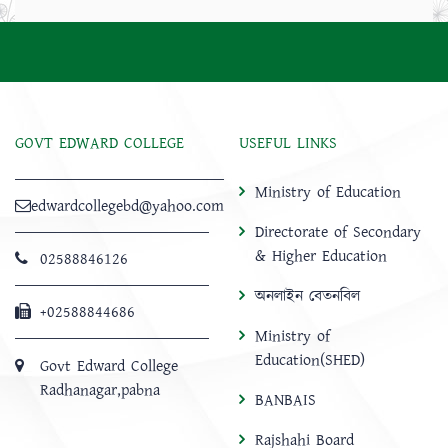
GOVT EDWARD COLLEGE
USEFUL LINKS
Ministry of Education
edwardcollegebd@yahoo.com
Directorate of Secondary
& Higher Education
02588846126
অনলাইন বেতনবিল
+02588844686
Ministry of
Education(SHED)
Govt Edward College
Radhanagar,pabna
BANBAIS
Rajshahi Board