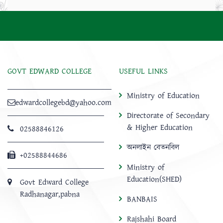
GOVT EDWARD COLLEGE
USEFUL LINKS
Ministry of Education
edwardcollegebd@yahoo.com
Directorate of Secondary
& Higher Education
02588846126
অনলাইন বেতনবিল
+02588844686
Ministry of
Education(SHED)
Govt Edward College
Radhanagar,pabna
BANBAIS
Rajshahi Board