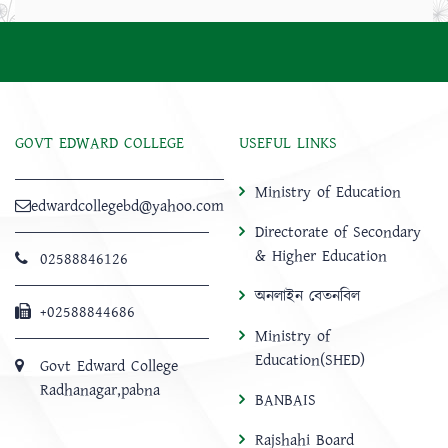
GOVT EDWARD COLLEGE
USEFUL LINKS
Ministry of Education
edwardcollegebd@yahoo.com
Directorate of Secondary
& Higher Education
02588846126
অনলাইন বেতনবিল
+02588844686
Ministry of
Education(SHED)
Govt Edward College
Radhanagar,pabna
BANBAIS
Rajshahi Board