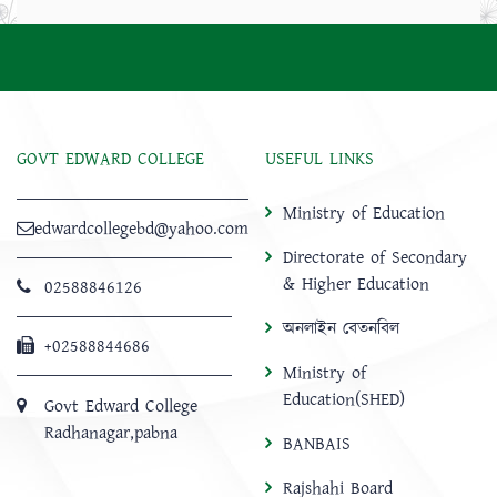
GOVT EDWARD COLLEGE
USEFUL LINKS
Ministry of Education
edwardcollegebd@yahoo.com
Directorate of Secondary
& Higher Education
02588846126
অনলাইন বেতনবিল
+02588844686
Ministry of
Education(SHED)
Govt Edward College
Radhanagar,pabna
BANBAIS
Rajshahi Board