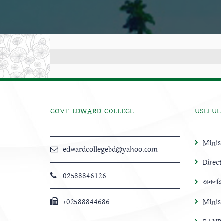
GOVT EDWARD COLLEGE
USEFUL
Minis
edwardcollegebd@yahoo.com
Direc
02588846126
অনলাই
+02588844686
Minis