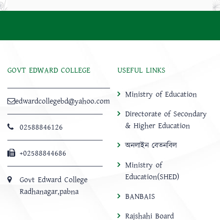
GOVT EDWARD COLLEGE
USEFUL LINKS
Ministry of Education
edwardcollegebd@yahoo.com
Directorate of Secondary
& Higher Education
02588846126
অনলাইন বেতনবিল
+02588844686
Ministry of
Education(SHED)
Govt Edward College
Radhanagar,pabna
BANBAIS
Rajshahi Board