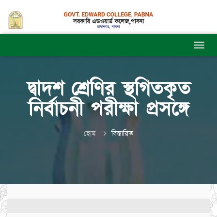
দ্বাদশ শ্রেণির স্থগিতকৃত
নির্বাচনী পরীক্ষা প্রসঙ্গে
হোম
বিস্তারিত