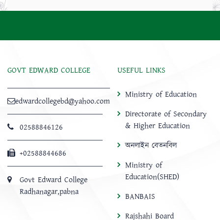
GOVT EDWARD COLLEGE
USEFUL LINKS
Ministry of Education
edwardcollegebd@yahoo.com
Directorate of Secondary
& Higher Education
02588846126
অনলাইন বেতনবিল
+02588844686
Ministry of
Education(SHED)
Govt Edward College
Radhanagar,pabna
BANBAIS
Rajshahi Board