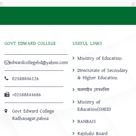
GOVT EDWARD COLLEGE
USEFUL LINKS
Ministry of Education
edwardcollegebd@yahoo.com
Directorate of Secondary
& Higher Education
02588846126
অনলাইন বেতনবিল
+02588844686
Ministry of
Education(SHED)
Govt Edward College
Radhanagar,pabna
BANBAIS
Rajshahi Board