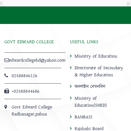
GOVT EDWARD COLLEGE
USEFUL LINKS
Ministry of Education
edwardcollegebd@yahoo.com
Directorate of Secondary
& Higher Education
02588846126
অনলাইন বেতনবিল
+02588844686
Ministry of
Education(SHED)
Govt Edward College
Radhanagar,pabna
BANBAIS
Rajshahi Board