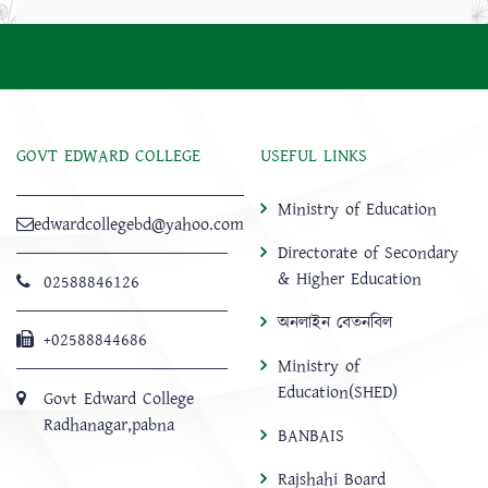
GOVT EDWARD COLLEGE
USEFUL LINKS
Ministry of Education
edwardcollegebd@yahoo.com
Directorate of Secondary
& Higher Education
02588846126
অনলাইন বেতনবিল
+02588844686
Ministry of
Education(SHED)
Govt Edward College
Radhanagar,pabna
BANBAIS
Rajshahi Board