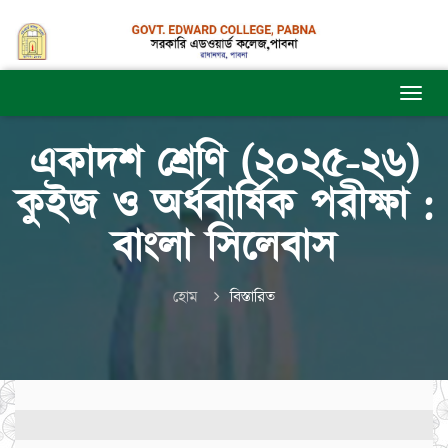
একাদশ শ্রেণি (২০২৫-২৬)
কুইজ ও অর্ধবার্ষিক পরীক্ষা :
বাংলা সিলেবাস
হোম
বিস্তারিত