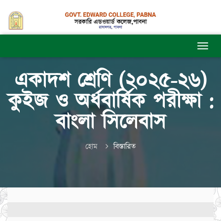
একাদশ শ্রেণি (২০২৫-২৬)
কুইজ ও অর্ধবার্ষিক পরীক্ষা :
বাংলা সিলেবাস
হোম
বিস্তারিত