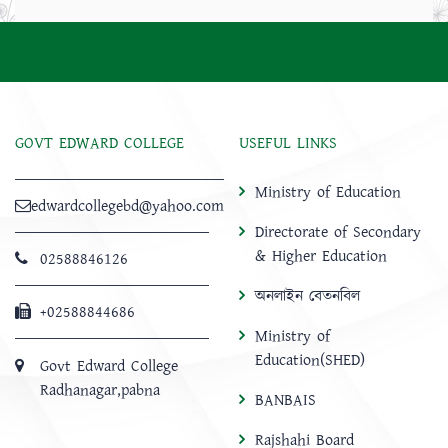
GOVT EDWARD COLLEGE
USEFUL LINKS
Ministry of Education
edwardcollegebd@yahoo.com
Directorate of Secondary
& Higher Education
02588846126
অনলাইন বেতনবিল
+02588844686
Ministry of
Education(SHED)
Govt Edward College
Radhanagar,pabna
BANBAIS
Rajshahi Board