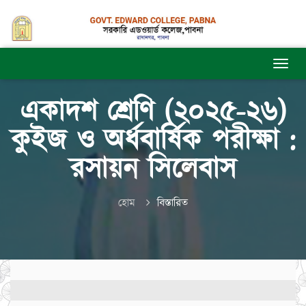
একাদশ শ্রেণি (২০২৫-২৬)
কুইজ ও অর্ধবার্ষিক পরীক্ষা :
রসায়ন সিলেবাস
হোম
বিস্তারিত