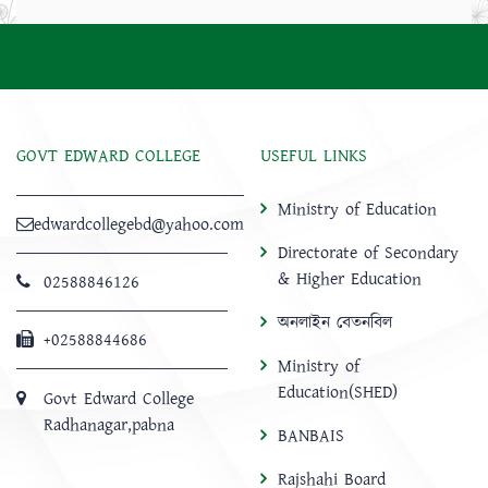
GOVT EDWARD COLLEGE
USEFUL LINKS
Ministry of Education
edwardcollegebd@yahoo.com
Directorate of Secondary
& Higher Education
02588846126
অনলাইন বেতনবিল
+02588844686
Ministry of
Education(SHED)
Govt Edward College
Radhanagar,pabna
BANBAIS
Rajshahi Board