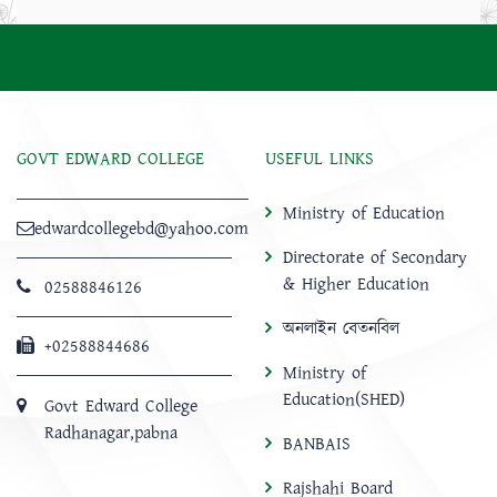
GOVT EDWARD COLLEGE
USEFUL LINKS
Ministry of Education
edwardcollegebd@yahoo.com
Directorate of Secondary
& Higher Education
02588846126
অনলাইন বেতনবিল
+02588844686
Ministry of
Education(SHED)
Govt Edward College
Radhanagar,pabna
BANBAIS
Rajshahi Board