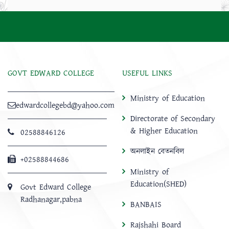
GOVT EDWARD COLLEGE
USEFUL LINKS
Ministry of Education
edwardcollegebd@yahoo.com
Directorate of Secondary
& Higher Education
02588846126
অনলাইন বেতনবিল
+02588844686
Ministry of
Education(SHED)
Govt Edward College
Radhanagar,pabna
BANBAIS
Rajshahi Board