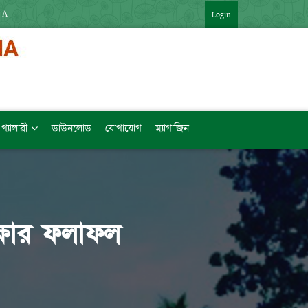
 APP : HTTPS://SHORTURL.AT/ZTVZQ (বিষয়ভিত্তিক মেধাক্রম সহ)   [LINK কপি 
Login
গ্যালারী
ডাউনলোড
যোগাযোগ
ম্যাগাজিন
ক্ষার ফলাফল