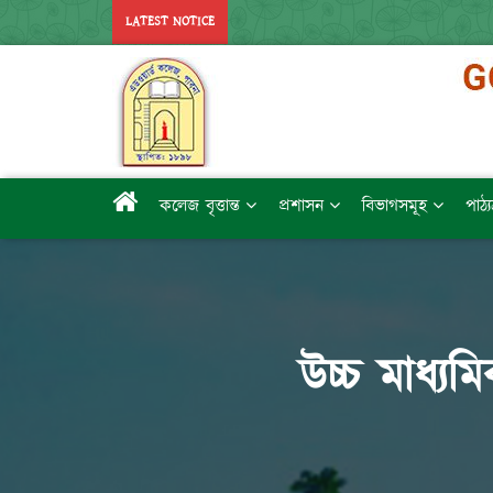
LATEST NOTICE
কলেজ বৃত্তান্ত
প্রশাসন
বিভাগসমূহ
পাঠ্
উচ্চ মাধ্যম