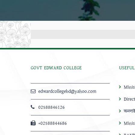
GOVT EDWARD COLLEGE
USEFUL
Minis
edwardcollegebd@yahoo.com
Direc
02588846126
অনলাই
+02588844686
Minis