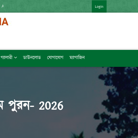
 APP : HTTPS://SHORTURL.AT/ZTVZQ (বিষয়ভিত্তিক মেধাক্রম সহ)   [LINK কপি 
Login
গ্যালারী
ডাউনলোড
যোগাযোগ
ম্যাগাজিন
রম পুরন- 2026