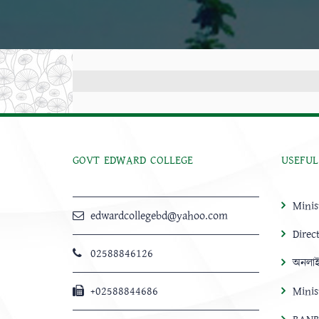
GOVT EDWARD COLLEGE
USEFUL
Minis
edwardcollegebd@yahoo.com
Direc
02588846126
অনলাই
+02588844686
Minis