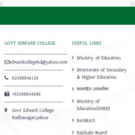
GOVT EDWARD COLLEGE
USEFUL LINKS
Ministry of Education
edwardcollegebd@yahoo.com
Directorate of Secondary
& Higher Education
02588846126
অনলাইন বেতনবিল
+02588844686
Ministry of
Education(SHED)
Govt Edward College
Radhanagar,pabna
BANBAIS
Rajshahi Board