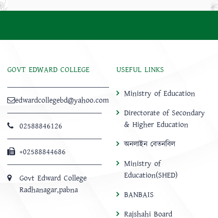
GOVT EDWARD COLLEGE
USEFUL LINKS
Ministry of Education
edwardcollegebd@yahoo.com
Directorate of Secondary
& Higher Education
02588846126
অনলাইন বেতনবিল
+02588844686
Ministry of
Education(SHED)
Govt Edward College
Radhanagar,pabna
BANBAIS
Rajshahi Board