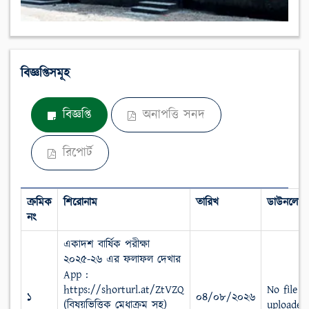
বিজ্ঞপ্তিসমূহ
বিজ্ঞপ্তি
অনাপত্তি সনদ
রিপোর্ট
ক্রমিক
শিরোনাম
তারিখ
ডাউনলোড
নং
একাদশ বার্ষিক পরীক্ষা
২০২৫-২৬ এর ফলাফল দেখার
App :
https://shorturl.at/ZtVZQ
No file
১
০৪/০৮/২০২৬
(বিষয়ভিত্তিক মেধাক্রম সহ)
uploaded