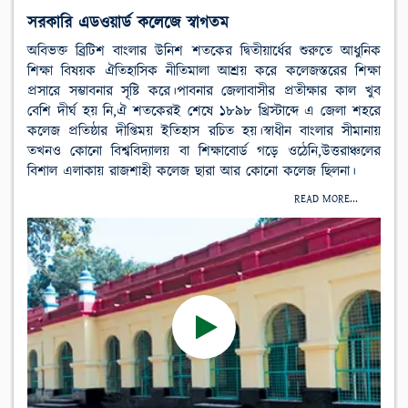
সরকারি এডওয়ার্ড কলেজে স্বাগতম
অবিভক্ত ব্রিটিশ বাংলার উনিশ শতকের দ্বিতীয়ার্ধের শুরুতে আধুনিক
শিক্ষা বিষয়ক ঐতিহাসিক নীতিমালা আশ্রয় করে কলেজস্তরের শিক্ষা
প্রসারে সম্ভাবনার সৃষ্টি করে।পাবনার জেলাবাসীর প্রতীক্ষার কাল খুব
বেশি দীর্ঘ হয় নি,ঐ শতকেরই শেষে ১৮৯৮ খ্রিস্টাব্দে এ জেলা শহরে
কলেজ প্রতিষ্ঠার দীপ্তিময় ইতিহাস রচিত হয়।স্বাধীন বাংলার সীমানায়
তখনও কোনো বিশ্ববিদ্যালয় বা শিক্ষাবোর্ড গড়ে ওঠেনি,উত্তরাঞ্চলের
বিশাল এলাকায় রাজশাহী কলেজ ছারা আর কোনো কলেজ ছিলনা।
READ MORE...