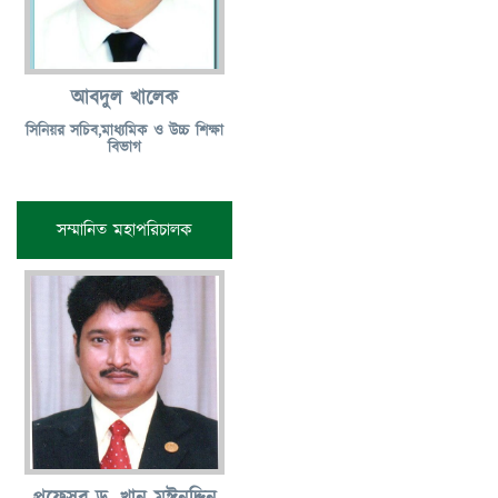
আবদুল খালেক
সিনিয়র সচিব,মাধ্যমিক ও উচ্চ শিক্ষা
বিভাগ
সম্মানিত মহাপরিচালক