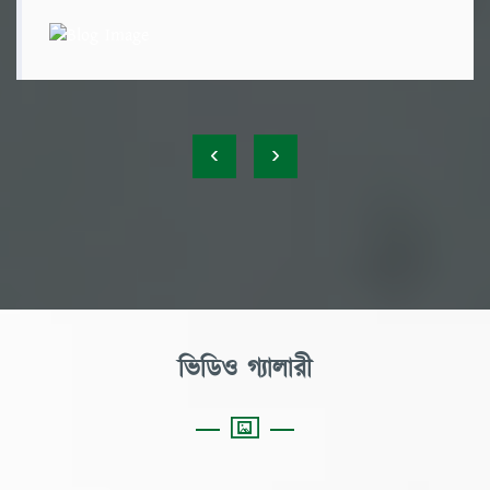
‹
›
ভিডিও গ্যালারী