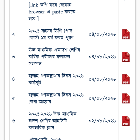
[link কপি করে যেকোন
browser এ paste করতে
হবে ]
২০২৫ সালের ডিগ্রি (পাস
২
০৪/০৮/২০২৬
কোর্স) ১ম বর্ষ ফরম পূরণ
উচ্চ মাধ্যমিক একাদশ শ্রেণির
৩
বার্ষিক পরীক্ষার ফলাফল
০৪/০৮/২০২৬
সংক্রান্ত
জুলাই গণঅভ্যুত্থান দিবস ২০২৬
৪
০২/০৮/২০২৬
কর্মসূচি
জুলাই গণঅভ্যুত্থান দিবস ২০২৬
৫
০২/০৮/২০২৬
লেখা আহ্বান
২০২৫-২০২৬ উচ্চ মাধ্যমিক
৬
দ্বাদশ শ্রেণির আইসিটি
০২/০৮/২০২৬
ব্যবহারিক ক্লাস