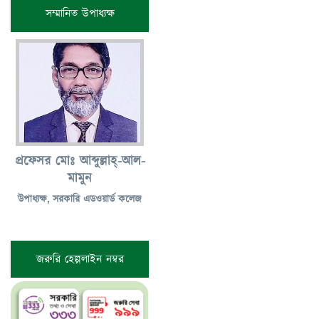
সম্মানিত উপাধ্যক্ষ
প্রফেসর মোঃ আব্দুল্লাহ্-আল-
মামুন
উপাধ্যক্ষ, সরকারি এডওয়ার্ড কলেজ
জরুরি হেল্পলাইন নম্বর