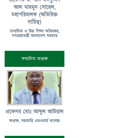
প্রফেসর ড. খান মঈনুদ্দিন
আল মাহমুদ সোহেল,
মহাপরিচালক (অতিরিক্ত
দায়িত্ব)
মাধ্যমিক ও উচ্চ শিক্ষা অধিদপ্তর,
গণপ্রজাতন্ত্রী বাংলাদেশ সরকার
সম্মানিত অধ্যক্ষ
প্রফেসর মোঃ আব্দুল আউয়াল
অধ্যক্ষ, সরকারি এডওয়ার্ড কলেজ