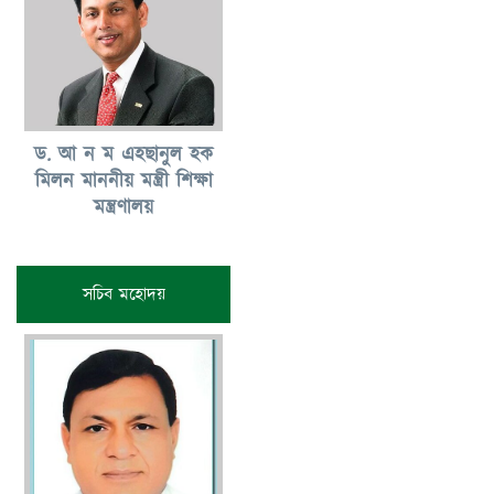
ড. আ ন ম এহছানুল হক
মিলন মাননীয় মন্ত্রী শিক্ষা
মন্ত্রণালয়
সচিব মহোদয়