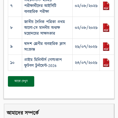
এইচএসসি- ২০২৬
৭
পরীক্ষার্থীদের আইসিটি
০২/০৮/২০২৬
ব্যবহারিক পরীক্ষা
জাতীয় দৈনিক পত্রিকা প্রথম
৮
আলো-তে মাননীয় অধ্যক্ষ
০২/০৮/২০২৬
মহোদয়ের সাক্ষাৎকার
দ্বাদশ শ্রেণীর ব্যবহারিক ক্লাস
৯
২৬/০৭/২০২৬
সংক্রান্ত
প্রাইম মিনিস্টর্স গোল্ডকাপ
১০
২৩/০৭/২০২৬
ফুটবল টুর্নামেন্ট-2026
আরো দেখুন
আমাদের সম্পর্কে