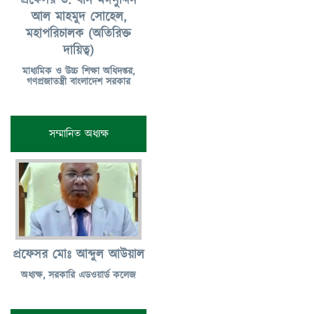
প্রফেসর ড. খান মঈনুদ্দিন
আল মাহমুদ সোহেল,
মহাপরিচালক (অতিরিক্ত
দায়িত্ব)
মাধ্যমিক ও উচ্চ শিক্ষা অধিদপ্তর,
গণপ্রজাতন্ত্রী বাংলাদেশ সরকার
সম্মানিত অধ্যক্ষ
প্রফেসর মোঃ আব্দুল আউয়াল
অধ্যক্ষ, সরকারি এডওয়ার্ড কলেজ