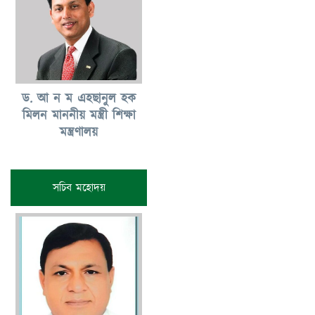
ড. আ ন ম এহছানুল হক
মিলন মাননীয় মন্ত্রী শিক্ষা
মন্ত্রণালয়
সচিব মহোদয়