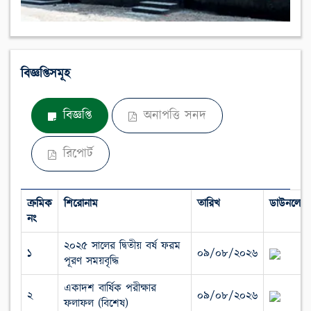
বিজ্ঞপ্তিসমূহ
বিজ্ঞপ্তি
অনাপত্তি সনদ
রিপোর্ট
ক্রমিক
শিরোনাম
তারিখ
ডাউনলোড
নং
২০২৫ সালের দ্বিতীয় বর্ষ ফরম
১
০৯/০৮/২০২৬
পূরণ সময়বৃদ্ধি
একাদশ বার্ষিক পরীক্ষার
২
০৯/০৮/২০২৬
ফলাফল (বিশেষ)