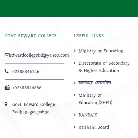
GOVT EDWARD COLLEGE
USEFUL LINKS
Ministry of Education
edwardcollegebd@yahoo.com
Directorate of Secondary
& Higher Education
02588846126
অনলাইন বেতনবিল
+02588844686
Ministry of
Education(SHED)
Govt Edward College
Radhanagar,pabna
BANBAIS
Rajshahi Board