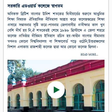
সরকারি এডওয়ার্ড কলেজে স্বাগতম
অবিভক্ত ব্রিটিশ বাংলার উনিশ শতকের দ্বিতীয়ার্ধের শুরুতে আধুনিক
শিক্ষা বিষয়ক ঐতিহাসিক নীতিমালা আশ্রয় করে কলেজস্তরের শিক্ষা
প্রসারে সম্ভাবনার সৃষ্টি করে।পাবনার জেলাবাসীর প্রতীক্ষার কাল খুব
বেশি দীর্ঘ হয় নি,ঐ শতকেরই শেষে ১৮৯৮ খ্রিস্টাব্দে এ জেলা শহরে
কলেজ প্রতিষ্ঠার দীপ্তিময় ইতিহাস রচিত হয়।স্বাধীন বাংলার সীমানায়
তখনও কোনো বিশ্ববিদ্যালয় বা শিক্ষাবোর্ড গড়ে ওঠেনি,উত্তরাঞ্চলের
বিশাল এলাকায় রাজশাহী কলেজ ছারা আর কোনো কলেজ ছিলনা।
READ MORE...