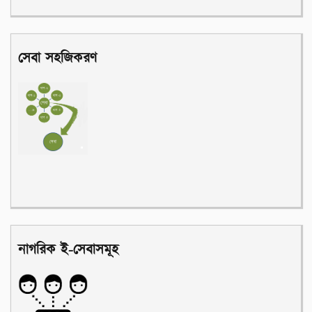
সেবা সহজিকরণ
নাগরিক ই-সেবাসমূহ