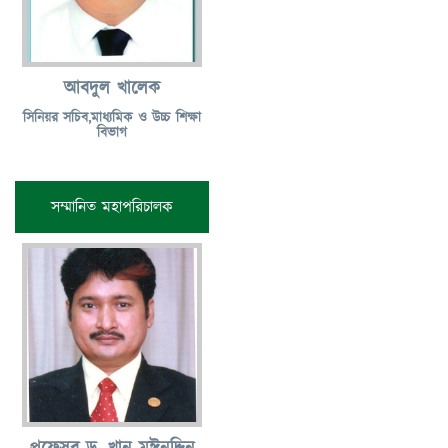
আবদুল খালেক
সিনিয়র সচিব,মাধ্যমিক ও উচ্চ শিক্ষা
বিভাগ
সম্মানিত মহাপরিচালক