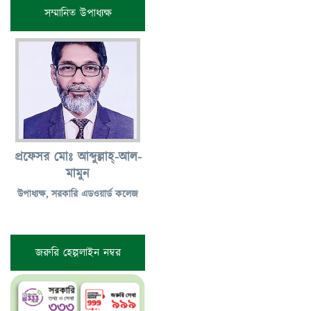
সম্মানিত উপাধ্যক্ষ
প্রফেসর মোঃ আব্দুল্লাহ্-আল-
মামুন
উপাধ্যক্ষ, সরকারি এডওয়ার্ড কলেজ
জরুরি হেল্পলাইন নম্বর