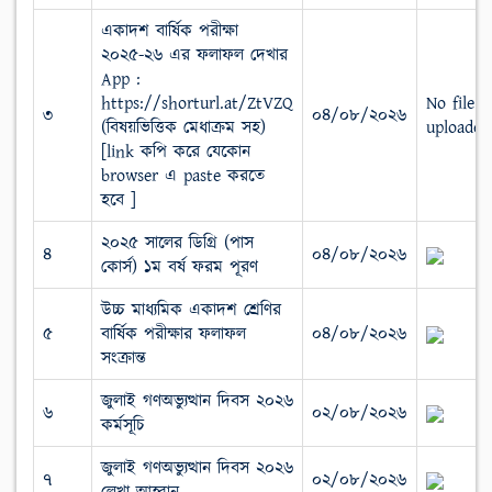
একাদশ বার্ষিক পরীক্ষা
২০২৫-২৬ এর ফলাফল দেখার
App :
https://shorturl.at/ZtVZQ
No file
৩
০৪/০৮/২০২৬
(বিষয়ভিত্তিক মেধাক্রম সহ)
uploaded
[link কপি করে যেকোন
browser এ paste করতে
হবে ]
২০২৫ সালের ডিগ্রি (পাস
৪
০৪/০৮/২০২৬
কোর্স) ১ম বর্ষ ফরম পূরণ
উচ্চ মাধ্যমিক একাদশ শ্রেণির
৫
বার্ষিক পরীক্ষার ফলাফল
০৪/০৮/২০২৬
সংক্রান্ত
জুলাই গণঅভ্যুত্থান দিবস ২০২৬
৬
০২/০৮/২০২৬
কর্মসূচি
জুলাই গণঅভ্যুত্থান দিবস ২০২৬
৭
০২/০৮/২০২৬