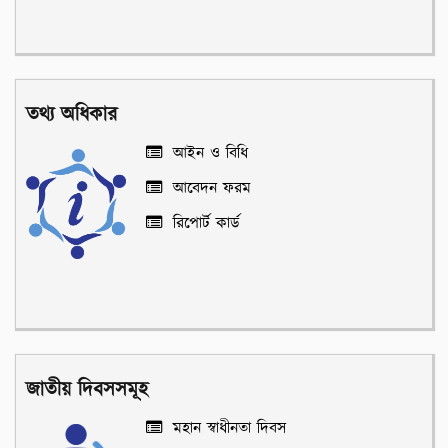
তথ্য অধিকার
আইন ও বিধি
আবেদন ফরম
রিপোর্ট কার্ড
জাতীয় দিবসসমূহ
মহান স্বাধীনতা দিবস