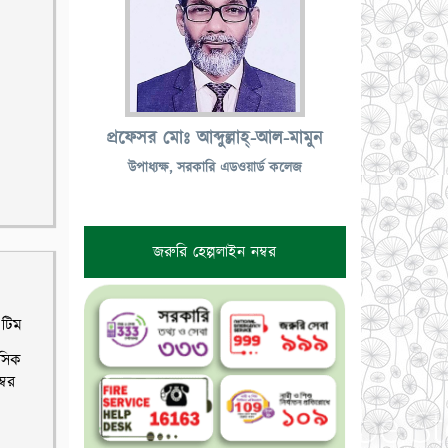
প্রফেসর মোঃ আব্দুল্লাহ্-আল-মামুন
উপাধ্যক্ষ, সরকারি এডওয়ার্ড কলেজ
জরুরি হেল্পলাইন নম্বর
 টিম
াসিক
্বর