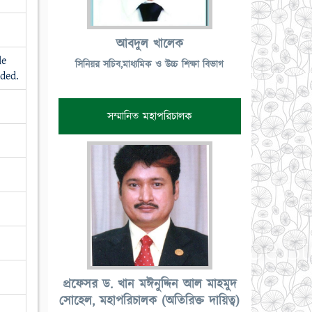
আবদুল খালেক
le
সিনিয়র সচিব,মাধ্যমিক ও উচ্চ শিক্ষা বিভাগ
ded.
সম্মানিত মহাপরিচালক
প্রফেসর ড. খান মঈনুদ্দিন আল মাহমুদ
সোহেল, মহাপরিচালক (অতিরিক্ত দায়িত্ব)