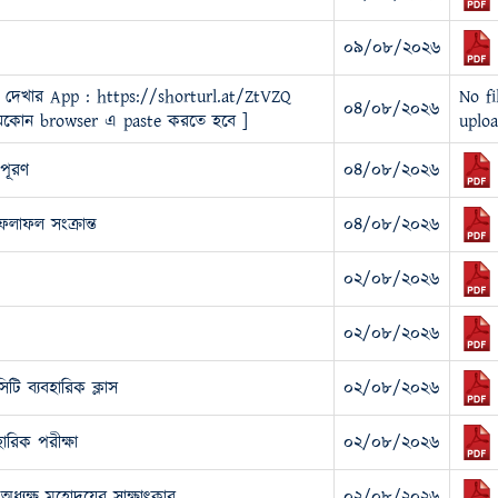
০৯/০৮/২০২৬
 দেখার App : https://shorturl.at/ZtVZQ
No fi
০৪/০৮/২০২৬
ে যেকোন browser এ paste করতে হবে ]
uploa
 পূরণ
০৪/০৮/২০২৬
ফলাফল সংক্রান্ত
০৪/০৮/২০২৬
০২/০৮/২০২৬
০২/০৮/২০২৬
টি ব্যবহারিক ক্লাস
০২/০৮/২০২৬
ারিক পরীক্ষা
০২/০৮/২০২৬
ধ্যক্ষ মহোদয়ের সাক্ষাৎকার
০২/০৮/২০২৬