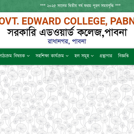
*** ২০২৫ সালের দ্বিতীয় বর্ষ ফরম পূরণ সময়বৃদ্ধি ***
*** এক
পাঠ্যক্রম বিষয়ক
সহশিক্ষা কার্যক্রম
হল সমূহ
গ্রন্থাগার
বিজ্ঞপ্তি