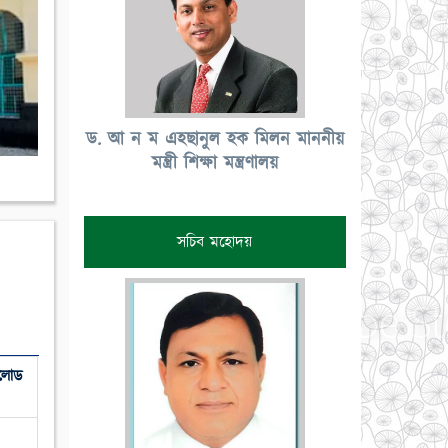
ড. আ ন ম এহছানুল হক মিলন মাননীয়
মন্ত্রী শিক্ষা মন্ত্রণালয়
সচিব মহোদয়
লোড