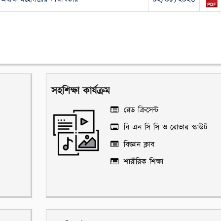
সহশিক্ষা কার্যক্রম
রেড ক্রিসেন্ট
বি এন সি সি ও রোভার স্কাউট
বিজ্ঞান ক্লাব
শারীরিক শিক্ষা