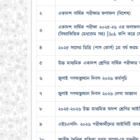
২
একাদশ বার্ষিক পরীক্ষার ফলাফল (বিশেষ)
একাদশ বার্ষিক পরীক্ষা ২০২৫-২৬ এর ফলাফল
৩
(বিষয়ভিত্তিক মেধাক্রম সহ) [link কপি কর
৪
২০২৫ সালের ডিগ্রি (পাস কোর্স) ১ম বর্ষ ফরম
৫
উচ্চ মাধ্যমিক একাদশ শ্রেণির বার্ষিক পরীক্ষার 
৬
জুলাই গণঅভ্যুত্থান দিবস ২০২৬ কর্মসূচি
৭
জুলাই গণঅভ্যুত্থান দিবস ২০২৬ লেখা আহ্বান
৮
২০২৫-২০২৬ উচ্চ মাধ্যমিক দ্বাদশ শ্রেণির আইসি
৯
এইচএসসি- ২০২৬ পরীক্ষার্থীদের আইসিটি ব্যবহ
১০
জাতীয় দৈনিক পত্রিকা প্রথম আলো-তে মাননীয় অ