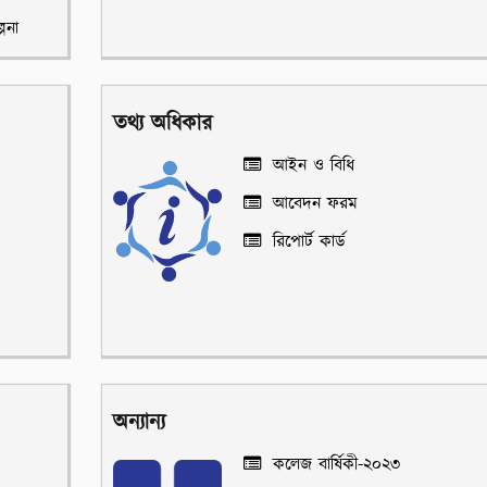
পনা
তথ্য অধিকার
আইন ও বিধি
আবেদন ফরম
রিপোর্ট কার্ড
অন্যান্য
কলেজ বার্ষিকী-২০২৩