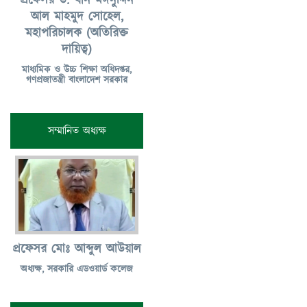
প্রফেসর ড. খান মঈনুদ্দিন
আল মাহমুদ সোহেল,
মহাপরিচালক (অতিরিক্ত
দায়িত্ব)
মাধ্যমিক ও উচ্চ শিক্ষা অধিদপ্তর,
গণপ্রজাতন্ত্রী বাংলাদেশ সরকার
সম্মানিত অধ্যক্ষ
প্রফেসর মোঃ আব্দুল আউয়াল
অধ্যক্ষ, সরকারি এডওয়ার্ড কলেজ