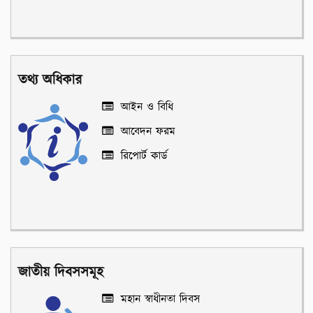
তথ্য অধিকার
আইন ও বিধি
আবেদন ফরম
রিপোর্ট কার্ড
জাতীয় দিবসসমূহ
মহান স্বাধীনতা দিবস