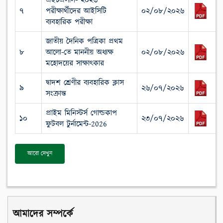
এইচএসসি- ২০২৬
৭
পরীক্ষার্থীদের আইসিটি
০২/০৮/২০২৬
ব্যবহারিক পরীক্ষা
জাতীয় দৈনিক পত্রিকা প্রথম
৮
আলো-তে মাননীয় অধ্যক্ষ
০২/০৮/২০২৬
মহোদয়ের সাক্ষাৎকার
দ্বাদশ শ্রেণীর ব্যবহারিক ক্লাস
৯
২৬/০৭/২০২৬
সংক্রান্ত
প্রাইম মিনিস্টর্স গোল্ডকাপ
১০
২৩/০৭/২০২৬
ফুটবল টুর্নামেন্ট-2026
আরো দেখুন
আমাদের সম্পর্কে