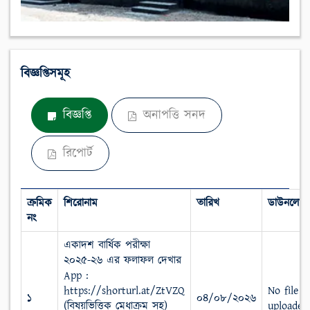
বিজ্ঞপ্তিসমূহ
বিজ্ঞপ্তি
অনাপত্তি সনদ
রিপোর্ট
ক্রমিক
শিরোনাম
তারিখ
ডাউনলোড
নং
একাদশ বার্ষিক পরীক্ষা
২০২৫-২৬ এর ফলাফল দেখার
App :
https://shorturl.at/ZtVZQ
No file
১
০৪/০৮/২০২৬
(বিষয়ভিত্তিক মেধাক্রম সহ)
uploaded