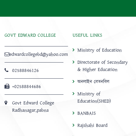
GOVT EDWARD COLLEGE
USEFUL LINKS
Ministry of Education
edwardcollegebd@yahoo.com
Directorate of Secondary
& Higher Education
02588846126
অনলাইন বেতনবিল
+02588844686
Ministry of
Education(SHED)
Govt Edward College
Radhanagar,pabna
BANBAIS
Rajshahi Board