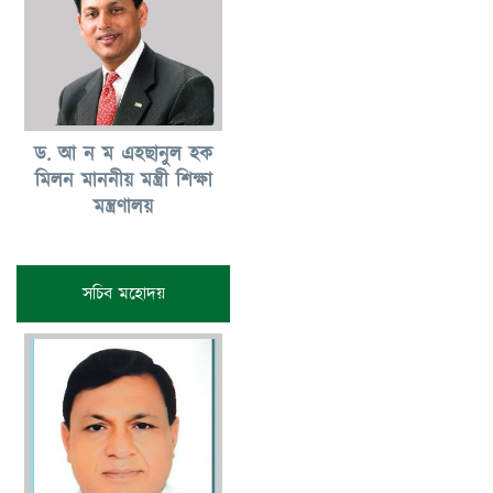
ড. আ ন ম এহছানুল হক
মিলন মাননীয় মন্ত্রী শিক্ষা
মন্ত্রণালয়
সচিব মহোদয়