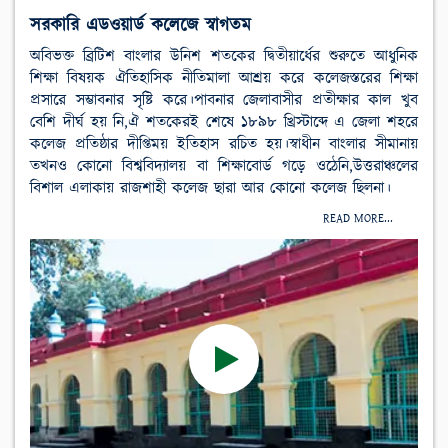
সরকারি এডওয়ার্ড কলেজে স্বাগতম
অবিভক্ত ব্রিটিশ বাংলার উনিশ শতকের দ্বিতীয়ার্ধের শুরুতে আধুনিক
শিক্ষা বিষয়ক ঐতিহাসিক নীতিমালা আশ্রয় করে কলেজস্তরের শিক্ষা
প্রসারে সম্ভাবনার সৃষ্টি করে।পাবনার জেলাবাসীর প্রতীক্ষার কাল খুব
বেশি দীর্ঘ হয় নি,ঐ শতকেরই শেষে ১৮৯৮ খ্রিস্টাব্দে এ জেলা শহরে
কলেজ প্রতিষ্ঠার দীপ্তিময় ইতিহাস রচিত হয়।স্বাধীন বাংলার সীমানায়
তখনও কোনো বিশ্ববিদ্যালয় বা শিক্ষাবোর্ড গড়ে ওঠেনি,উত্তরাঞ্চলের
বিশাল এলাকায় রাজশাহী কলেজ ছারা আর কোনো কলেজ ছিলনা।
READ MORE...