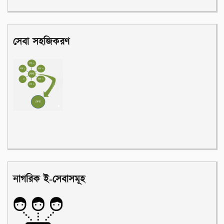
সেবা সহজিকরণ
নাগরিক ই-সেবাসমূহ