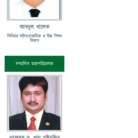
আবদুল খালেক
সিনিয়র সচিব,মাধ্যমিক ও উচ্চ শিক্ষা
বিভাগ
সম্মানিত মহাপরিচালক