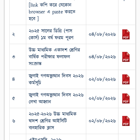
[link কপি করে যেকোন
browser এ paste করতে
হবে ]
২০২৫ সালের ডিগ্রি (পাস
২
০৪/০৮/২০২৬
কোর্স) ১ম বর্ষ ফরম পূরণ
উচ্চ মাধ্যমিক একাদশ শ্রেণির
৩
বার্ষিক পরীক্ষার ফলাফল
০৪/০৮/২০২৬
সংক্রান্ত
জুলাই গণঅভ্যুত্থান দিবস ২০২৬
৪
০২/০৮/২০২৬
কর্মসূচি
জুলাই গণঅভ্যুত্থান দিবস ২০২৬
৫
০২/০৮/২০২৬
লেখা আহ্বান
২০২৫-২০২৬ উচ্চ মাধ্যমিক
৬
দ্বাদশ শ্রেণির আইসিটি
০২/০৮/২০২৬
ব্যবহারিক ক্লাস