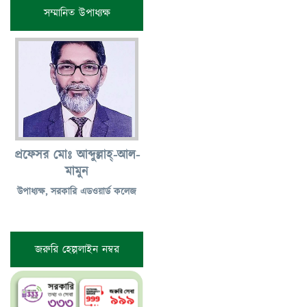
সম্মানিত উপাধ্যক্ষ
প্রফেসর মোঃ আব্দুল্লাহ্-আল-
মামুন
উপাধ্যক্ষ, সরকারি এডওয়ার্ড কলেজ
জরুরি হেল্পলাইন নম্বর