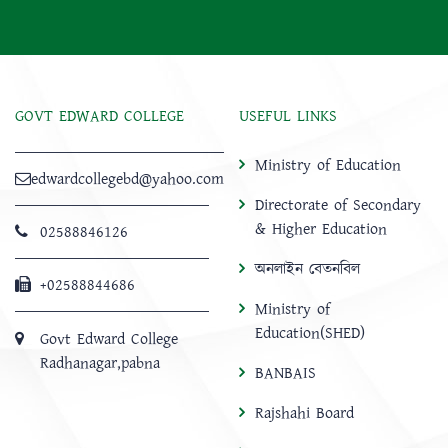
GOVT EDWARD COLLEGE
USEFUL LINKS
Ministry of Education
edwardcollegebd@yahoo.com
Directorate of Secondary
& Higher Education
02588846126
অনলাইন বেতনবিল
+02588844686
Ministry of
Education(SHED)
Govt Edward College
Radhanagar,pabna
BANBAIS
Rajshahi Board