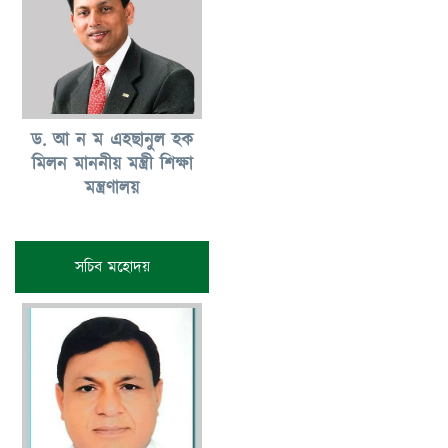
ড. আ ন ম এহছানুল হক
মিলন মাননীয় মন্ত্রী শিক্ষা
মন্ত্রণালয়
সচিব মহোদয়