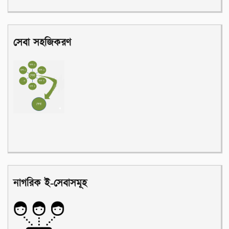
সেবা সহজিকরণ
নাগরিক ই-সেবাসমূহ