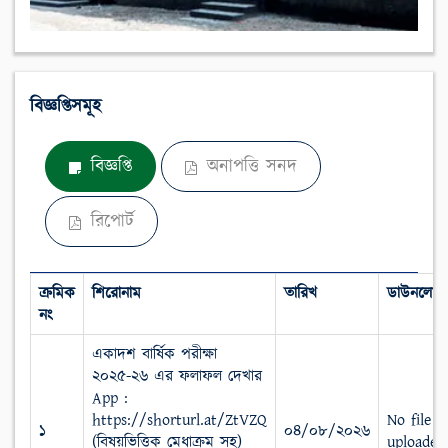
বিজ্ঞপ্তিসমূহ
বিজ্ঞপ্তি
অনাপত্তি সনদ
রিপোর্ট
ক্রমিক
শিরোনাম
তারিখ
ডাউনলোড
নং
একাদশ বার্ষিক পরীক্ষা
২০২৫-২৬ এর ফলাফল দেখার
App :
https://shorturl.at/ZtVZQ
No file
১
০৪/০৮/২০২৬
(বিষয়ভিত্তিক মেধাক্রম সহ)
uploaded