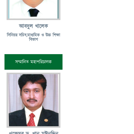
আবদুল খালেক
সিনিয়র সচিব,মাধ্যমিক ও উচ্চ শিক্ষা
বিভাগ
সম্মানিত মহাপরিচালক