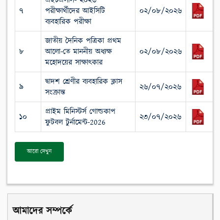
এইচএসসি- ২০২৬
৭
পরীক্ষার্থীদের আইসিটি
০২/০৮/২০২৬
ব্যবহারিক পরীক্ষা
জাতীয় দৈনিক পত্রিকা প্রথম
৮
আলো-তে মাননীয় অধ্যক্ষ
০২/০৮/২০২৬
মহোদয়ের সাক্ষাৎকার
দ্বাদশ শ্রেণীর ব্যবহারিক ক্লাস
৯
২৬/০৭/২০২৬
সংক্রান্ত
প্রাইম মিনিস্টর্স গোল্ডকাপ
১০
২৩/০৭/২০২৬
ফুটবল টুর্নামেন্ট-2026
আরো দেখুন
আমাদের সম্পর্কে