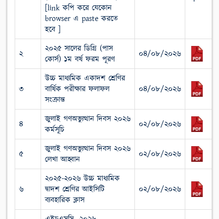
[link কপি করে যেকোন
browser এ paste করতে
হবে ]
২০২৫ সালের ডিগ্রি (পাস
২
০৪/০৮/২০২৬
কোর্স) ১ম বর্ষ ফরম পূরণ
উচ্চ মাধ্যমিক একাদশ শ্রেণির
৩
বার্ষিক পরীক্ষার ফলাফল
০৪/০৮/২০২৬
সংক্রান্ত
জুলাই গণঅভ্যুত্থান দিবস ২০২৬
৪
০২/০৮/২০২৬
কর্মসূচি
জুলাই গণঅভ্যুত্থান দিবস ২০২৬
৫
০২/০৮/২০২৬
লেখা আহ্বান
২০২৫-২০২৬ উচ্চ মাধ্যমিক
৬
দ্বাদশ শ্রেণির আইসিটি
০২/০৮/২০২৬
ব্যবহারিক ক্লাস