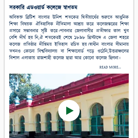
সরকারি এডওয়ার্ড কলেজে স্বাগতম
অবিভক্ত ব্রিটিশ বাংলার উনিশ শতকের দ্বিতীয়ার্ধের শুরুতে আধুনিক
শিক্ষা বিষয়ক ঐতিহাসিক নীতিমালা আশ্রয় করে কলেজস্তরের শিক্ষা
প্রসারে সম্ভাবনার সৃষ্টি করে।পাবনার জেলাবাসীর প্রতীক্ষার কাল খুব
বেশি দীর্ঘ হয় নি,ঐ শতকেরই শেষে ১৮৯৮ খ্রিস্টাব্দে এ জেলা শহরে
কলেজ প্রতিষ্ঠার দীপ্তিময় ইতিহাস রচিত হয়।স্বাধীন বাংলার সীমানায়
তখনও কোনো বিশ্ববিদ্যালয় বা শিক্ষাবোর্ড গড়ে ওঠেনি,উত্তরাঞ্চলের
বিশাল এলাকায় রাজশাহী কলেজ ছারা আর কোনো কলেজ ছিলনা।
READ MORE...