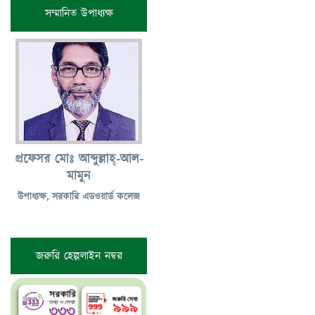
সম্মানিত উপাধ্যক্ষ
প্রফেসর মোঃ আব্দুল্লাহ্-আল-
মামুন
উপাধ্যক্ষ, সরকারি এডওয়ার্ড কলেজ
জরুরি হেল্পলাইন নম্বর