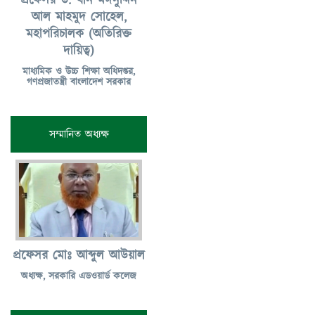
প্রফেসর ড. খান মঈনুদ্দিন
আল মাহমুদ সোহেল,
মহাপরিচালক (অতিরিক্ত
দায়িত্ব)
মাধ্যমিক ও উচ্চ শিক্ষা অধিদপ্তর,
গণপ্রজাতন্ত্রী বাংলাদেশ সরকার
সম্মানিত অধ্যক্ষ
প্রফেসর মোঃ আব্দুল আউয়াল
অধ্যক্ষ, সরকারি এডওয়ার্ড কলেজ