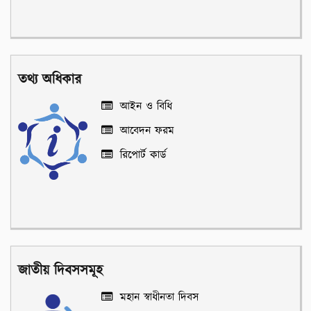
তথ্য অধিকার
আইন ও বিধি
আবেদন ফরম
রিপোর্ট কার্ড
জাতীয় দিবসসমূহ
মহান স্বাধীনতা দিবস