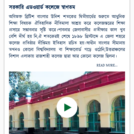
সরকারি এডওয়ার্ড কলেজে স্বাগতম
অবিভক্ত ব্রিটিশ বাংলার উনিশ শতকের দ্বিতীয়ার্ধের শুরুতে আধুনিক
শিক্ষা বিষয়ক ঐতিহাসিক নীতিমালা আশ্রয় করে কলেজস্তরের শিক্ষা
প্রসারে সম্ভাবনার সৃষ্টি করে।পাবনার জেলাবাসীর প্রতীক্ষার কাল খুব
বেশি দীর্ঘ হয় নি,ঐ শতকেরই শেষে ১৮৯৮ খ্রিস্টাব্দে এ জেলা শহরে
কলেজ প্রতিষ্ঠার দীপ্তিময় ইতিহাস রচিত হয়।স্বাধীন বাংলার সীমানায়
তখনও কোনো বিশ্ববিদ্যালয় বা শিক্ষাবোর্ড গড়ে ওঠেনি,উত্তরাঞ্চলের
বিশাল এলাকায় রাজশাহী কলেজ ছারা আর কোনো কলেজ ছিলনা।
READ MORE...