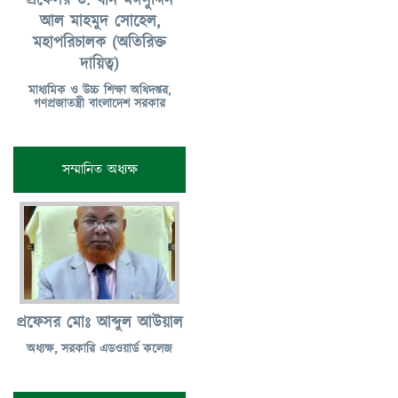
প্রফেসর ড. খান মঈনুদ্দিন
আল মাহমুদ সোহেল,
মহাপরিচালক (অতিরিক্ত
দায়িত্ব)
মাধ্যমিক ও উচ্চ শিক্ষা অধিদপ্তর,
গণপ্রজাতন্ত্রী বাংলাদেশ সরকার
সম্মানিত অধ্যক্ষ
প্রফেসর মোঃ আব্দুল আউয়াল
অধ্যক্ষ, সরকারি এডওয়ার্ড কলেজ