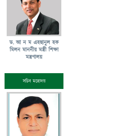
ড. আ ন ম এহছানুল হক
মিলন মাননীয় মন্ত্রী শিক্ষা
মন্ত্রণালয়
সচিব মহোদয়