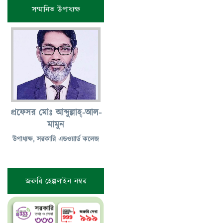
সম্মানিত উপাধ্যক্ষ
প্রফেসর মোঃ আব্দুল্লাহ্-আল-
মামুন
উপাধ্যক্ষ, সরকারি এডওয়ার্ড কলেজ
জরুরি হেল্পলাইন নম্বর