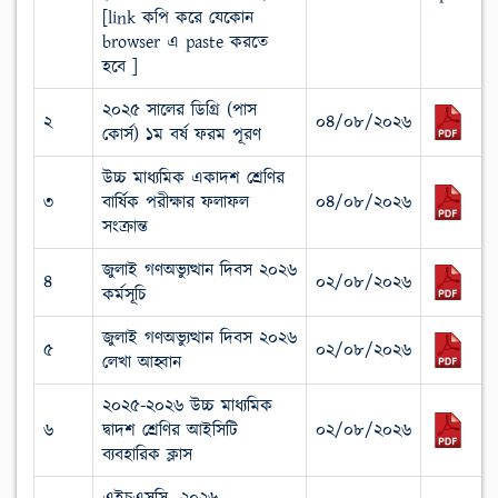
[link কপি করে যেকোন
browser এ paste করতে
হবে ]
২০২৫ সালের ডিগ্রি (পাস
২
০৪/০৮/২০২৬
কোর্স) ১ম বর্ষ ফরম পূরণ
উচ্চ মাধ্যমিক একাদশ শ্রেণির
৩
বার্ষিক পরীক্ষার ফলাফল
০৪/০৮/২০২৬
সংক্রান্ত
জুলাই গণঅভ্যুত্থান দিবস ২০২৬
৪
০২/০৮/২০২৬
কর্মসূচি
জুলাই গণঅভ্যুত্থান দিবস ২০২৬
৫
০২/০৮/২০২৬
লেখা আহ্বান
২০২৫-২০২৬ উচ্চ মাধ্যমিক
৬
দ্বাদশ শ্রেণির আইসিটি
০২/০৮/২০২৬
ব্যবহারিক ক্লাস