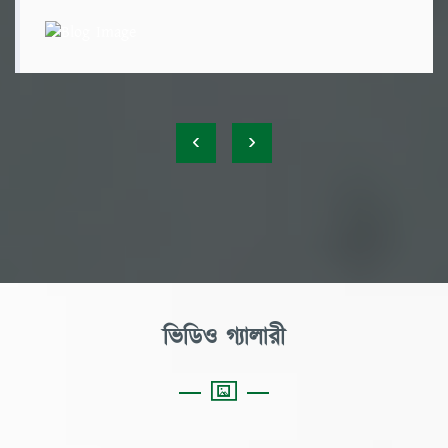
‹
›
ভিডিও গ্যালারী