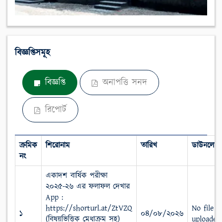
বিজ্ঞপ্তিসমূহ
বিজ্ঞপ্তি
অনাপত্তি সনদ
রিপোর্ট
ক্রমিক
শিরোনাম
তারিখ
ডাউনলোড
নং
একাদশ বার্ষিক পরীক্ষা
২০২৫-২৬ এর ফলাফল দেখার
App :
https://shorturl.at/ZtVZQ
No file
১
০৪/০৮/২০২৬
(বিষয়ভিত্তিক মেধাক্রম সহ)
uploaded