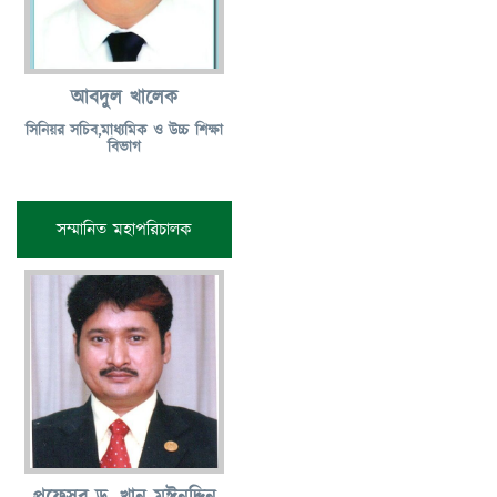
আবদুল খালেক
সিনিয়র সচিব,মাধ্যমিক ও উচ্চ শিক্ষা
বিভাগ
সম্মানিত মহাপরিচালক