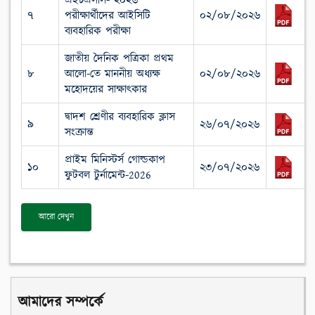
এইচএসসি- ২০২৬
৭
পরীক্ষার্থীদের আইসিটি
০২/০৮/২০২৬
ব্যবহারিক পরীক্ষা
জাতীয় দৈনিক পত্রিকা প্রথম
৮
আলো-তে মাননীয় অধ্যক্ষ
০২/০৮/২০২৬
মহোদয়ের সাক্ষাৎকার
দ্বাদশ শ্রেণীর ব্যবহারিক ক্লাস
৯
২৬/০৭/২০২৬
সংক্রান্ত
প্রাইম মিনিস্টর্স গোল্ডকাপ
১০
২৩/০৭/২০২৬
ফুটবল টুর্নামেন্ট-2026
আরো দেখুন
আমাদের সম্পর্কে